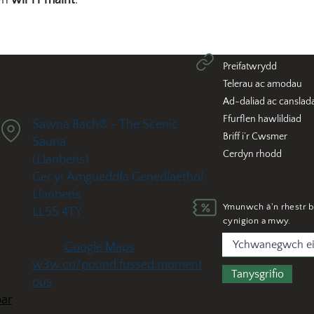
 yn
wir i’r maint
.
Preifatwrydd
Telerau ac amodau
Ad-daliad ac canslad
Ffurflen hawlildiad
Sawna Bach® - The Scenic
Briff i’r Cwsmer
Sauna
Cerdyn rhodd
(Llanberis)
Ger yr Amgueddfa Genedlaethol
Llanberis
Ymunwch â'n rhestr b
LL55 4TY
cynigion a mwy.
Dewch o hyd i ni ar Google
Maps
Google Maps
w3w.co/pound.fussed.moment
Tanysgrifio
ous
ar