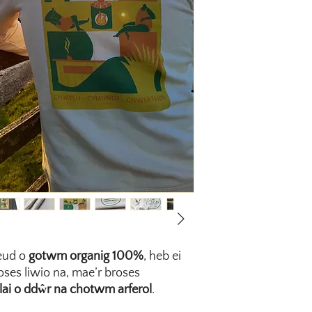
eud o
gotwm organig 100%
, heb ei
ses liwio na, mae’r broses
lai o ddŵr na chotwm arferol
.