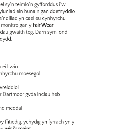
 sy’n teimlo’n gyfforddus i’w
yluniad ein hunain gan ddefnyddio
e’r dillad yn cael eu cynhyrchu
u monitro gan y
Fair Wear
odau gwaith teg. Darn syml ond
 dydd.
ei liwio
ynhyrchu moesegol
wreiddiol
ar Dartmoor gyda inciau heb
ond meddal
y ffitiedig, ychydig yn fyrrach yn y