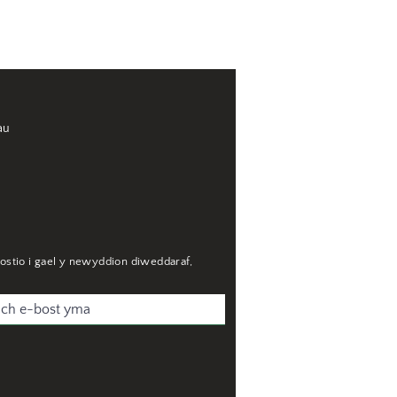
au
ostio i gael y newyddion diweddaraf,