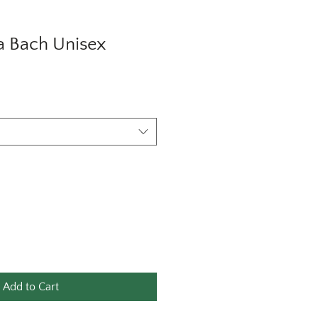
 Bach Unisex
le
ice
Add to Cart