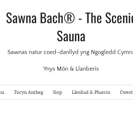
Sawna Bach® - The Sceni
Sauna
Sawnas natur coed-danllyd yng Ngogledd Cymr
Ynys Môn & Llanberis
na
Tocyn Anrheg
Siop
Lleoliad & Pharcio
Cwest