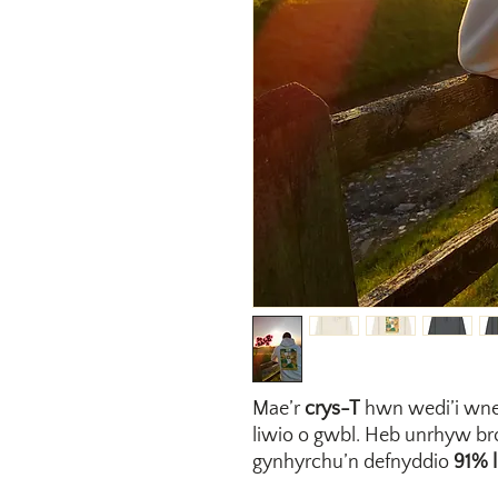
Mae’r
crys-T
hwn wedi’i wn
liwio o gwbl. Heb unrhyw bro
gynhyrchu’n defnyddio
91% l