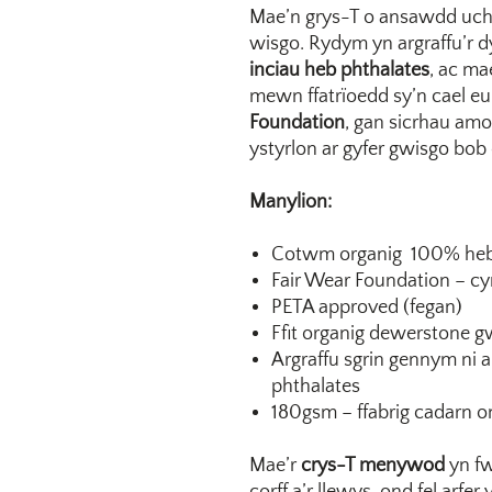
Mae’n grys-T o ansawdd uchel
wisgo. Rydym yn argraffu’r d
inciau heb phthalates
, ac ma
mewn ffatrïoedd sy’n cael e
Foundation
, gan sicrhau am
ystyrlon ar gyfer gwisgo bob
Manylion:
Cotwm organig 100% heb 
Fair Wear Foundation – c
PETA approved (fegan)
Ffit organig dewerstone g
Argraffu sgrin gennym ni 
phthalates
180gsm – ffabrig cadarn 
Mae’r
crys-T menywod
yn fw