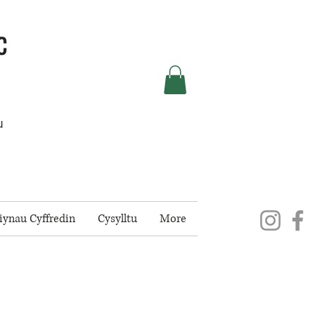
c
u
iynau Cyffredin
Cysylltu
More