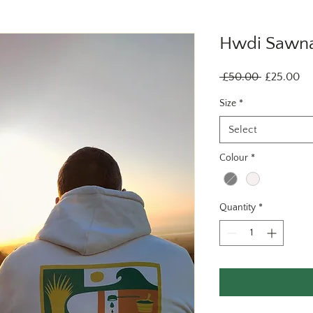
Hwdi Sawna
Regular
Sa
 £50.00 
£25.00
Price
Pr
Size
*
Select
Colour
*
Quantity
*