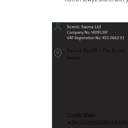
corff a’r llewys, ond fel arfer
Scenic Sauna L
td
Compan
y No: 14
095397
VAT Registration No: 455 0662 93
Sawna Bach® - The Scenic
Sauna
(Anglesey / Ynys Môn)
Porth Tyn Tywyn
Ty Croes
LL63 5TD
Dewch o hyd i ni ar Google
Maps
Google Maps
w3w.co/mental.blurs.keybo